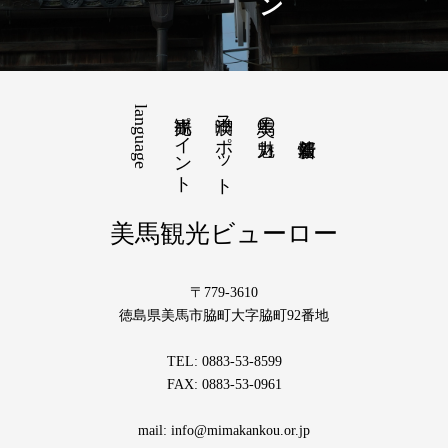
language
観光ポイント
満喫スポット
美馬の魅力
美馬観光ビューロー
〒779-3610
徳島県美馬市脇町大字脇町92番地
TEL: 0883-53-8599
FAX: 0883-53-0961
mail: info@mimakankou.or.jp