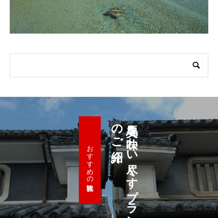
紹介
美馬を
味わ
い
尽く
す
プ
ラ
ン
の
ご
おすすめの観光体験